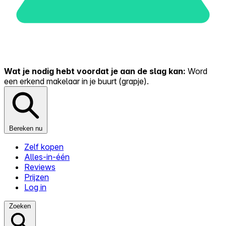
Wat je nodig hebt voordat je aan de slag kan:
Word
een erkend makelaar in je buurt (grapje).
Bereken nu
Zelf kopen
Alles-in-één
Reviews
Prijzen
Log in
Zoeken