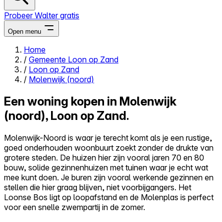
Probeer Walter gratis
Open menu
Home
/
Gemeente Loon op Zand
Close menu
/
Loon op Zand
/
Molenwijk (noord)
Een woning kopen in Molenwijk
(noord), Loon op Zand.
Zelf kopen
Alles-in-één
Molenwijk-Noord is waar je terecht komt als je een rustige,
Reviews
goed onderhouden woonbuurt zoekt zonder de drukte van
Prijzen
grotere steden. De huizen hier zijn vooral jaren 70 en 80
bouw, solide gezinnenhuizen met tuinen waar je echt wat
Log in
mee kunt doen. Je buren zijn vooral werkende gezinnen en
Probeer Walter gratis
stellen die hier graag blijven, niet voorbijgangers. Het
Loonse Bos ligt op loopafstand en de Molenplas is perfect
voor een snelle zwempartij in de zomer.