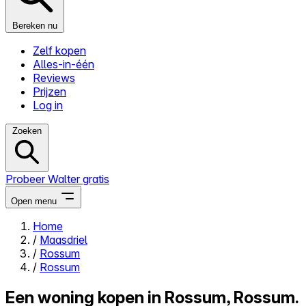
Bereken nu
Zelf kopen
Alles-in-één
Reviews
Prijzen
Log in
Zoeken
Probeer Walter gratis
Open menu
Home
/
Maasdriel
Close menu
/
Rossum
/
Rossum
Een woning kopen in Rossum, Rossum.