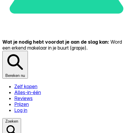
Wat je nodig hebt voordat je aan de slag kan:
Word
een erkend makelaar in je buurt (grapje).
Bereken nu
Zelf kopen
Alles-in-één
Reviews
Prijzen
Log in
Zoeken