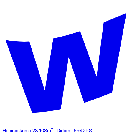
Hebingskamp 23
108m² · Didam · 6942RS