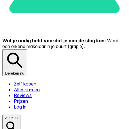
Wat je nodig hebt voordat je aan de slag kan:
Word
een erkend makelaar in je buurt (grapje).
Bereken nu
Zelf kopen
Alles-in-één
Reviews
Prijzen
Log in
Zoeken