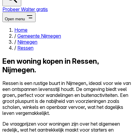
Probeer Walter gratis
Open menu
Home
/
Gemeente Nijmegen
Close menu
/
Nijmegen
/
Ressen
Een woning kopen in Ressen,
Nijmegen.
Zelf kopen
Alles-in-één
Ressen is een rustige buurt in Nijmegen, ideaal voor wie van
Reviews
een ontspannen levensstijl houdt. De omgeving biedt veel
Prijzen
groen, perfect voor wandelingen en buitenactiviteiten. Een
groot pluspunt is de nabijheid van voorzieningen zoals
Log in
scholen, winkels en openbaar vervoer, wat het dagelijks
Probeer Walter gratis
leven vergemakkelijkt.
De vraagprijzen voor woningen zijn over het algemeen
redelijk, wat het aantrekkelijk maakt voor starters en