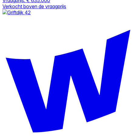
Vraagprijs:
€ 635.000
Verkocht boven de vraagprijs