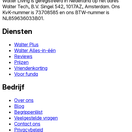
Walter Living is geregistreerd in Nederland op het adres
Walter Tech, B.V. Singel 542, 1017AZ, Amsterdam. Ons
KvK-nummer is 73708585 en ons BTW-nummer is
NL859636033B01.
Diensten
Walter Plus
Walter Alles-in-één
Reviews
Prijzen
Vriendenkorting
Voor funda
Bedrijf
Over ons
Blog
Begrippenlijst
Veelgestelde vragen
Contact ons
Privacybeleid