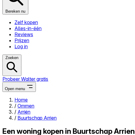
Bereken nu
Zelf kopen
Alles-in-één
Reviews
Prijzen
Log in
Zoeken
Probeer Walter gratis
Open menu
Home
/
Ommen
Close menu
/
Arriën
/
Buurtschap Arrien
Een woning kopen in Buurtschap Arrien,