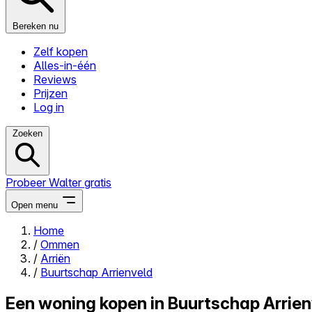
Bereken nu
Zelf kopen
Alles-in-één
Reviews
Prijzen
Log in
Zoeken
Probeer Walter gratis
Open menu
Home
/
Ommen
Close menu
/
Arriën
/
Buurtschap Arrienveld
Een woning kopen in Buurtschap Arrienv