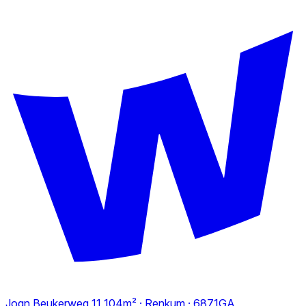
Joan Beukerweg 11
104m² · Renkum · 6871GA