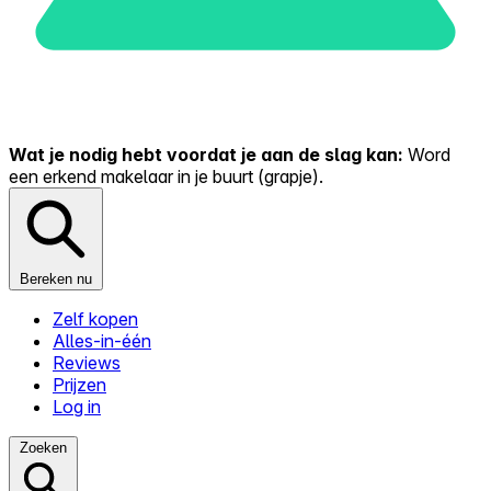
Wat je nodig hebt voordat je aan de slag kan:
Word
een erkend makelaar in je buurt (grapje).
Bereken nu
Zelf kopen
Alles-in-één
Reviews
Prijzen
Log in
Zoeken