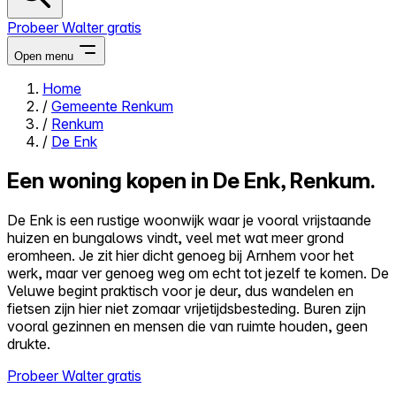
Probeer Walter gratis
Open menu
Home
/
Gemeente Renkum
Close menu
/
Renkum
/
De Enk
Een woning kopen in De Enk, Renkum.
Zelf kopen
De Enk is een rustige woonwijk waar je vooral vrijstaande
Alles-in-één
huizen en bungalows vindt, veel met wat meer grond
Reviews
eromheen. Je zit hier dicht genoeg bij Arnhem voor het
Prijzen
werk, maar ver genoeg weg om echt tot jezelf te komen. De
Veluwe begint praktisch voor je deur, dus wandelen en
Log in
fietsen zijn hier niet zomaar vrijetijdsbesteding. Buren zijn
Probeer Walter gratis
vooral gezinnen en mensen die van ruimte houden, geen
drukte.
Probeer Walter gratis