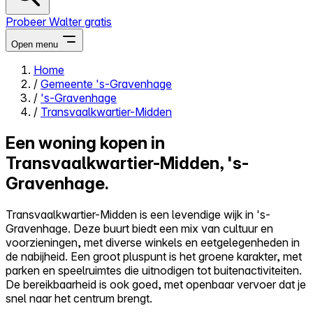
Probeer Walter gratis
Open menu
Home
/
Gemeente 's-Gravenhage
Close menu
/
's-Gravenhage
/
Transvaalkwartier-Midden
Een woning kopen in
Transvaalkwartier-Midden, 's-
Zelf kopen
Gravenhage.
Alles-in-één
Reviews
Prijzen
Transvaalkwartier-Midden is een levendige wijk in 's-
Gravenhage. Deze buurt biedt een mix van cultuur en
Log in
voorzieningen, met diverse winkels en eetgelegenheden in
Probeer Walter gratis
de nabijheid. Een groot pluspunt is het groene karakter, met
parken en speelruimtes die uitnodigen tot buitenactiviteiten.
De bereikbaarheid is ook goed, met openbaar vervoer dat je
snel naar het centrum brengt.