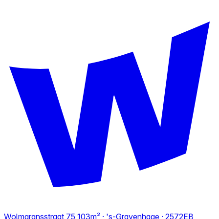
Wolmaransstraat 75
103m² · 's-Gravenhage · 2572EB