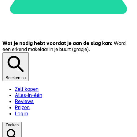
Wat je nodig hebt voordat je aan de slag kan:
Word
een erkend makelaar in je buurt (grapje).
Bereken nu
Zelf kopen
Alles-in-één
Reviews
Prijzen
Log in
Zoeken