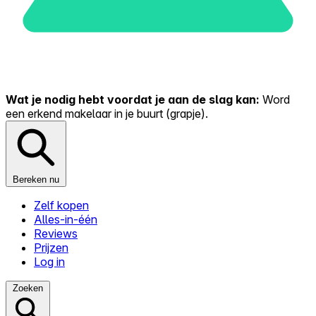
Wat je nodig hebt voordat je aan de slag kan:
Word
een erkend makelaar in je buurt (grapje).
Bereken nu
Zelf kopen
Alles-in-één
Reviews
Prijzen
Log in
Zoeken