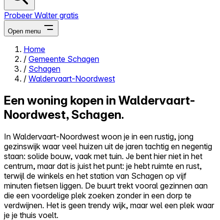
Probeer Walter gratis
Open menu
Home
/
Gemeente Schagen
Close menu
/
Schagen
/
Waldervaart-Noordwest
Een woning kopen in Waldervaart-
Noordwest, Schagen.
Zelf kopen
Alles-in-één
In Waldervaart-Noordwest woon je in een rustig, jong
Reviews
gezinswijk waar veel huizen uit de jaren tachtig en negentig
Prijzen
staan: solide bouw, vaak met tuin. Je bent hier niet in het
centrum, maar dat is juist het punt: je hebt ruimte en rust,
Log in
terwijl de winkels en het station van Schagen op vijf
Probeer Walter gratis
minuten fietsen liggen. De buurt trekt vooral gezinnen aan
die een voordelige plek zoeken zonder in een dorp te
verdwijnen. Het is geen trendy wijk, maar wel een plek waar
je je thuis voelt.