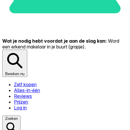
Wat je nodig hebt voordat je aan de slag kan:
Word
een erkend makelaar in je buurt (grapje).
Bereken nu
Zelf kopen
Alles-in-één
Reviews
Prijzen
Log in
Zoeken