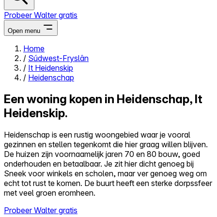
Probeer Walter gratis
Open menu
Home
/
Súdwest-Fryslân
Close menu
/
It Heidenskip
/
Heidenschap
Een woning kopen in Heidenschap, It
Heidenskip.
Zelf kopen
Alles-in-één
Heidenschap is een rustig woongebied waar je vooral
Reviews
gezinnen en stellen tegenkomt die hier graag willen blijven.
Prijzen
De huizen zijn voornaamelijk jaren 70 en 80 bouw, goed
onderhouden en betaalbaar. Je zit hier dicht genoeg bij
Log in
Sneek voor winkels en scholen, maar ver genoeg weg om
Probeer Walter gratis
echt tot rust te komen. De buurt heeft een sterke dorpssfeer
met veel groen eromheen.
Probeer Walter gratis