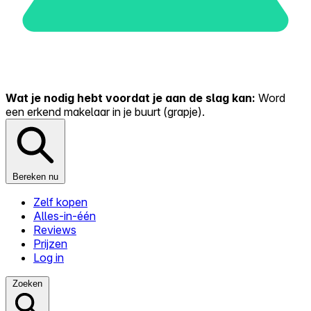
Wat je nodig hebt voordat je aan de slag kan:
Word
een erkend makelaar in je buurt (grapje).
Bereken nu
Zelf kopen
Alles-in-één
Reviews
Prijzen
Log in
Zoeken