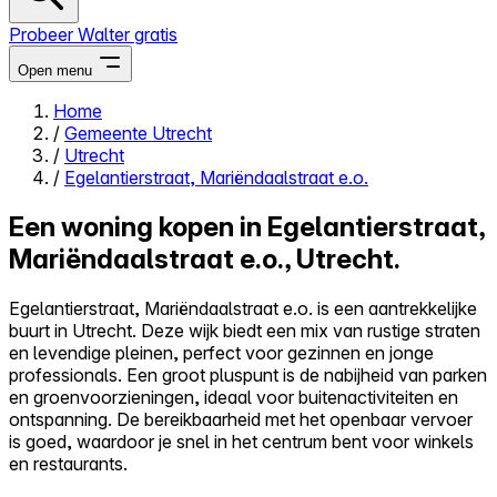
Probeer Walter gratis
Open menu
Home
/
Gemeente Utrecht
Close menu
/
Utrecht
/
Egelantierstraat, Mariëndaalstraat e.o.
Een woning kopen in Egelantierstraat,
Mariëndaalstraat e.o., Utrecht.
Zelf kopen
Alles-in-één
Egelantierstraat, Mariëndaalstraat e.o. is een aantrekkelijke
Reviews
buurt in Utrecht. Deze wijk biedt een mix van rustige straten
Prijzen
en levendige pleinen, perfect voor gezinnen en jonge
professionals. Een groot pluspunt is de nabijheid van parken
Log in
en groenvoorzieningen, ideaal voor buitenactiviteiten en
Probeer Walter gratis
ontspanning. De bereikbaarheid met het openbaar vervoer
is goed, waardoor je snel in het centrum bent voor winkels
en restaurants.