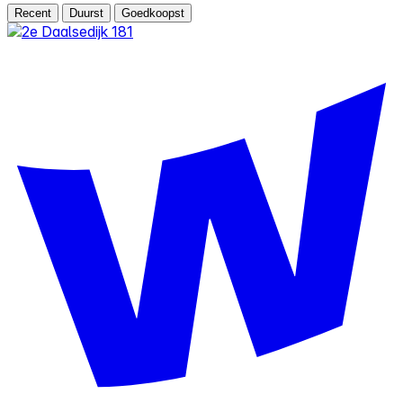
Recent
Duurst
Goedkoopst