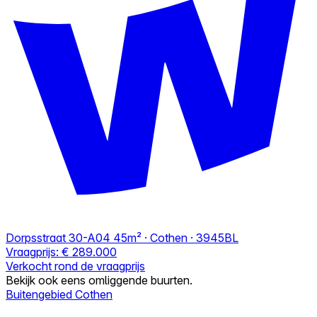
Dorpsstraat 30-A04
45m² · Cothen · 3945BL
Vraagprijs:
€ 289.000
Verkocht rond de vraagprijs
Bekijk ook eens omliggende buurten.
Buitengebied Cothen