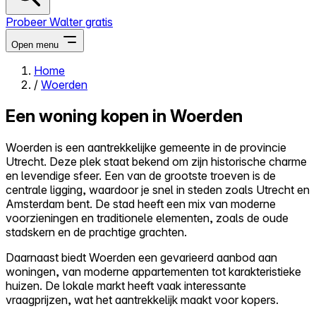
Probeer Walter gratis
Open menu
Home
/
Woerden
Close menu
Een woning kopen in Woerden
Woerden is een aantrekkelijke gemeente in de provincie
Utrecht. Deze plek staat bekend om zijn historische charme
Zelf kopen
en levendige sfeer. Een van de grootste troeven is de
Alles-in-één
centrale ligging, waardoor je snel in steden zoals Utrecht en
Reviews
Amsterdam bent. De stad heeft een mix van moderne
Prijzen
voorzieningen en traditionele elementen, zoals de oude
stadskern en de prachtige grachten.
Log in
Probeer Walter gratis
Daarnaast biedt Woerden een gevarieerd aanbod aan
woningen, van moderne appartementen tot karakteristieke
huizen. De lokale markt heeft vaak interessante
vraagprijzen, wat het aantrekkelijk maakt voor kopers.