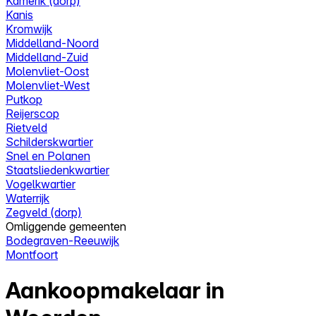
Kamerik (dorp)
Kanis
Kromwijk
Middelland-Noord
Middelland-Zuid
Molenvliet-Oost
Molenvliet-West
Putkop
Reijerscop
Rietveld
Schilderskwartier
Snel en Polanen
Staatsliedenkwartier
Vogelkwartier
Waterrijk
Zegveld (dorp)
Omliggende gemeenten
Bodegraven-Reeuwijk
Montfoort
Aankoopmakelaar in