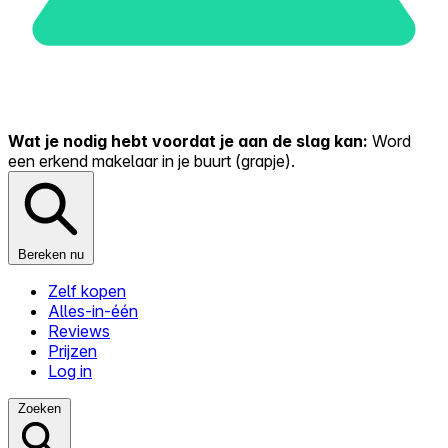
Wat je nodig hebt voordat je aan de slag kan:
Word
een erkend makelaar in je buurt (grapje).
Bereken nu
Zelf kopen
Alles-in-één
Reviews
Prijzen
Log in
Zoeken