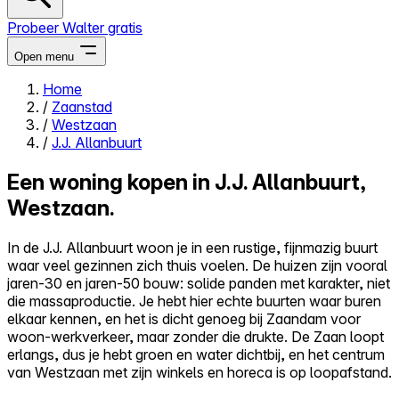
Probeer Walter gratis
Open menu
Home
/
Zaanstad
Close menu
/
Westzaan
/
J.J. Allanbuurt
Een woning kopen in J.J. Allanbuurt,
Westzaan.
Zelf kopen
Alles-in-één
In de J.J. Allanbuurt woon je in een rustige, fijnmazig buurt
Reviews
waar veel gezinnen zich thuis voelen. De huizen zijn vooral
Prijzen
jaren-30 en jaren-50 bouw: solide panden met karakter, niet
die massaproductie. Je hebt hier echte buurten waar buren
Log in
elkaar kennen, en het is dicht genoeg bij Zaandam voor
Probeer Walter gratis
woon-werkverkeer, maar zonder die drukte. De Zaan loopt
erlangs, dus je hebt groen en water dichtbij, en het centrum
van Westzaan met zijn winkels en horeca is op loopafstand.