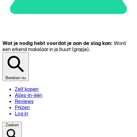
Wat je nodig hebt voordat je aan de slag kan:
Word
een erkend makelaar in je buurt (grapje).
Bereken nu
Zelf kopen
Alles-in-één
Reviews
Prijzen
Log in
Zoeken