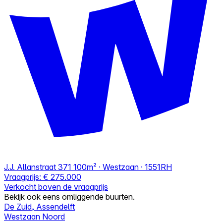
J.J. Allanstraat 371
100m² · Westzaan · 1551RH
Vraagprijs:
€ 275.000
Verkocht boven de vraagprijs
Bekijk ook eens omliggende buurten.
De Zuid, Assendelft
Westzaan Noord