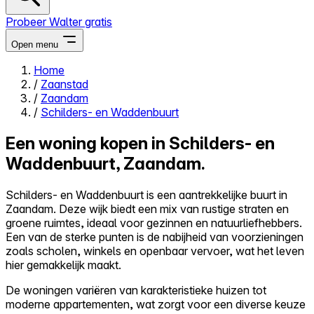
Probeer Walter gratis
Open menu
Home
/
Zaanstad
Close menu
/
Zaandam
/
Schilders- en Waddenbuurt
Een woning kopen in Schilders- en
Waddenbuurt, Zaandam.
Zelf kopen
Alles-in-één
Schilders- en Waddenbuurt is een aantrekkelijke buurt in
Reviews
Zaandam. Deze wijk biedt een mix van rustige straten en
Prijzen
groene ruimtes, ideaal voor gezinnen en natuurliefhebbers.
Een van de sterke punten is de nabijheid van voorzieningen
Log in
zoals scholen, winkels en openbaar vervoer, wat het leven
Probeer Walter gratis
hier gemakkelijk maakt.
De woningen variëren van karakteristieke huizen tot
moderne appartementen, wat zorgt voor een diverse keuze