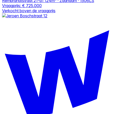
Rembrandtstraat 21-a1
124m² · Zaandam · 1506LS
Vraagprijs:
€ 725.000
Verkocht boven de vraagprijs