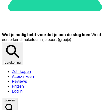
Wat je nodig hebt voordat je aan de slag kan:
Word
een erkend makelaar in je buurt (grapje).
Bereken nu
Zelf kopen
Alles-in-één
Reviews
Prijzen
Log in
Zoeken