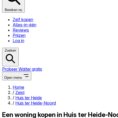
Bereken nu
Zelf kopen
Alles-in-één
Reviews
Prijzen
Log in
Zoeken
Probeer Walter gratis
Open menu
Home
/
Zeist
Close menu
/
Huis ter Heide
/
Huis ter Heide-Noord
Een woning kopen in Huis ter Heide-Noo