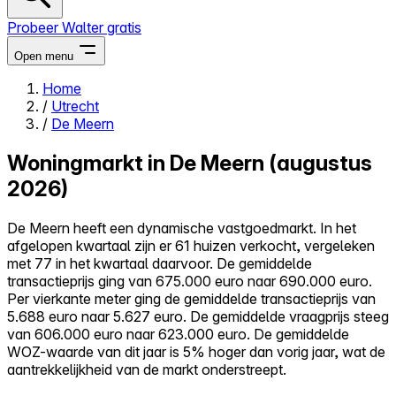
Probeer Walter gratis
Open menu
Home
/
Utrecht
Close menu
/
De Meern
Woningmarkt in De Meern (augustus
2026)
Zelf kopen
De Meern heeft een dynamische vastgoedmarkt. In het
Alles-in-één
afgelopen kwartaal zijn er 61 huizen verkocht, vergeleken
Reviews
met 77 in het kwartaal daarvoor. De gemiddelde
Prijzen
transactieprijs ging van 675.000 euro naar 690.000 euro.
Per vierkante meter ging de gemiddelde transactieprijs van
Log in
5.688 euro naar 5.627 euro. De gemiddelde vraagprijs steeg
Probeer Walter gratis
van 606.000 euro naar 623.000 euro. De gemiddelde
WOZ-waarde van dit jaar is 5% hoger dan vorig jaar, wat de
aantrekkelijkheid van de markt onderstreept.