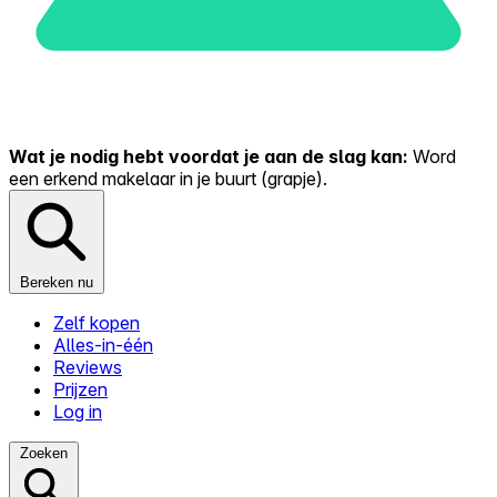
Wat je nodig hebt voordat je aan de slag kan:
Word
een erkend makelaar in je buurt (grapje).
Bereken nu
Zelf kopen
Alles-in-één
Reviews
Prijzen
Log in
Zoeken