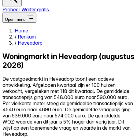
Probeer Walter gratis
Open menu
Home
/
Renkum
Close menu
/
Heveadorp
Woningmarkt in Heveadorp (augustus
2026)
Zelf kopen
De vastgoedmarkt in Heveadorp toont een actieve
Alles-in-één
ontwikkeling. Afgelopen kwartaal zijn er 100 huizen
Reviews
verkocht, vergeleken met 118 dit kwartaal. De gemiddelde
Prijzen
transactieprijs ging van 548.000 euro naar 590.000 euro.
Per vierkante meter steeg de gemiddelde transactieprijs van
Log in
4540 euro naar 4690 euro. De gemiddelde vraagprijs ging
Probeer Walter gratis
van 539.000 euro naar 574.000 euro. De gemiddelde
WOZ-waarde van dit jaar is 5% hoger dan vorig jaar. Dit
wijst op een toenemende vraag en waarde in de markt van
Heveadorp.