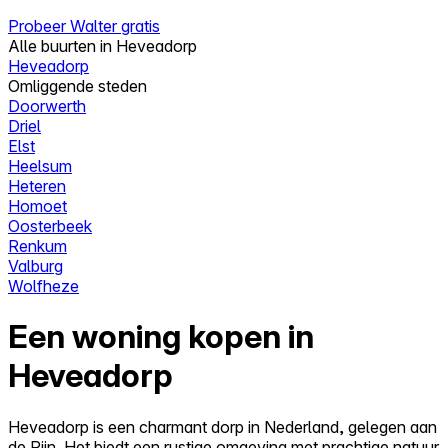
Probeer Walter gratis
Alle buurten in Heveadorp
Heveadorp
Omliggende steden
Doorwerth
Driel
Elst
Heelsum
Heteren
Homoet
Oosterbeek
Renkum
Valburg
Wolfheze
Een woning kopen in
Heveadorp
Heveadorp is een charmant dorp in Nederland, gelegen aan
de Rijn. Het biedt een rustige omgeving met prachtige natuur