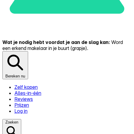
Wat je nodig hebt voordat je aan de slag kan:
Word
een erkend makelaar in je buurt (grapje).
Bereken nu
Zelf kopen
Alles-in-één
Reviews
Prijzen
Log in
Zoeken