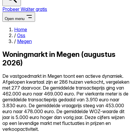
Probeer Walter gratis
Open menu
Home
/
Oss
Close menu
/
Megen
Woningmarkt in Megen (augustus
2026)
Zelf kopen
De vastgoedmarkt in Megen toont een actieve dynamiek.
Alles-in-één
Afgelopen kwartaal zijn er 286 huizen verkocht, vergeleken
Reviews
met 277 daarvoor. De gemiddelde transactieprijs ging van
Prijzen
462.000 euro naar 469.000 euro. Per vierkante meter is de
gemiddelde transactieprijs gedaald van 3.910 euro naar
Log in
3.830 euro. De gemiddelde vraagprijs steeg van 453.000
Probeer Walter gratis
euro naar 478.000 euro. De gemiddelde WOZ-waarde dit
jaar is 5.000 euro hoger dan vorig jaar. Deze cijfers wijzen
op een levendige markt met fluctuaties in prijzen en
verkoopactiviteit.