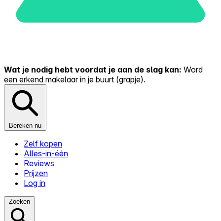
Wat je nodig hebt voordat je aan de slag kan:
Word
een erkend makelaar in je buurt (grapje).
Bereken nu
Zelf kopen
Alles-in-één
Reviews
Prijzen
Log in
Zoeken