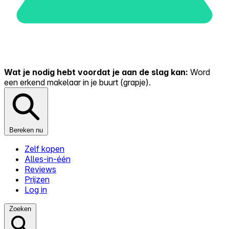
Wat je nodig hebt voordat je aan de slag kan:
Word
een erkend makelaar in je buurt (grapje).
Bereken nu
Zelf kopen
Alles-in-één
Reviews
Prijzen
Log in
Zoeken