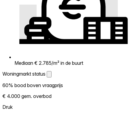
Mediaan € 2.785/m² in de buurt
Woningmarkt status
Woningmarkt status
60% bood boven vraagprijs
Laat zien hoe competitief de markt hier is.
€ 4.000 gem. overbod
Hoe meer woningen boven vraagprijs
verkopen, hoe heter. Heet? Verwacht
Druk
concurrentie en overweeg boven vraagprijs
te bieden. Koud? Meer ruimte om te
onderhandelen. Gebaseerd op 15
transacties in de afgelopen 12 maanden in
deze buurt.