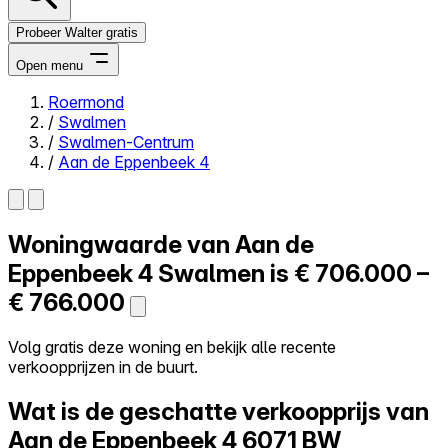
Probeer Walter gratis
Open menu
Roermond
/
Swalmen
Close menu
/
Swalmen-Centrum
/
Aan de Eppenbeek 4
Woningwaarde van
Aan de
Zelf kopen
Alles-in-één
Eppenbeek 4
Swalmen is
€ 706.000 –
Reviews
€ 766.000
Prijzen
Log in
Volg gratis deze woning en bekijk alle recente
Probeer Walter gratis
verkoopprijzen in de buurt.
Wat is de geschatte verkoopprijs van
Aan de Eppenbeek 4
6071 BW