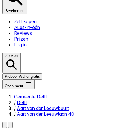
Bereken nu
Zelf kopen
Alles-in-één
Reviews
Prijzen
Log in
Zoeken
Probeer Walter gratis
Open menu
Gemeente Delft
/
Delft
Close menu
/
Aart van der Leeuwbuurt
/
Aart van der Leeuwlaan 40