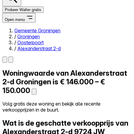
Probeer Walter gratis
Open menu
Gemeente Groningen
/
Groningen
Close menu
/
Oosterpoort
/
Alexanderstraat 2-d
Woningwaarde van
Alexanderstraat
Zelf kopen
Alles-in-één
2-d
Groningen is
€ 146.000 – €
Reviews
150.000
Prijzen
Log in
Volg gratis deze woning en bekijk alle recente
Probeer Walter gratis
verkoopprijzen in de buurt.
Wat is de geschatte verkoopprijs van
Alexanderstraat 2-d
9724 JW