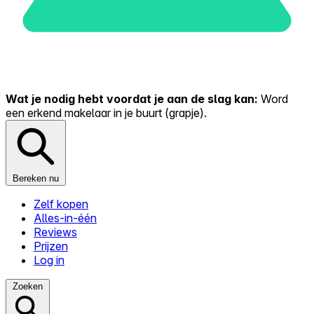
Wat je nodig hebt voordat je aan de slag kan:
Word
een erkend makelaar in je buurt (grapje).
Bereken nu
Zelf kopen
Alles-in-één
Reviews
Prijzen
Log in
Zoeken