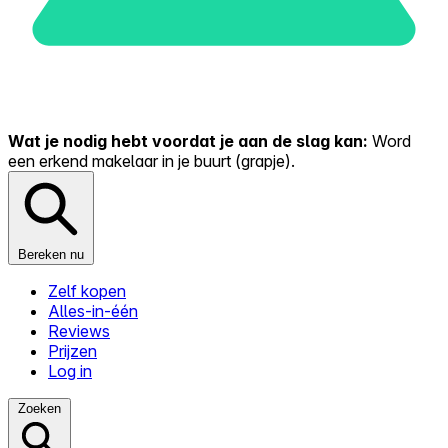
Wat je nodig hebt voordat je aan de slag kan:
Word
een erkend makelaar in je buurt (grapje).
Bereken nu
Zelf kopen
Alles-in-één
Reviews
Prijzen
Log in
Zoeken