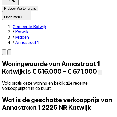
Probeer Walter gratis
Open menu
Gemeente Katwijk
/
Katwijk
Close menu
/
Midden
/
Annastraat 1
Woningwaarde van
Annastraat 1
Zelf kopen
Alles-in-één
Katwijk is
€ 616.000 – € 671.000
Reviews
Prijzen
Volg gratis deze woning en bekijk alle recente
verkoopprijzen in de buurt.
Log in
Probeer Walter gratis
Wat is de geschatte verkoopprijs van
Annastraat 1
2225 NR Katwijk