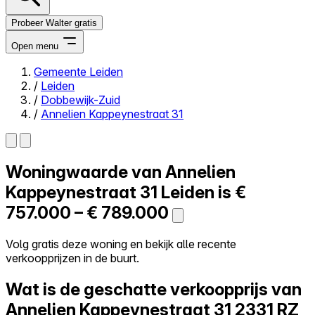
Probeer Walter gratis
Open menu
Gemeente Leiden
/
Leiden
Close menu
/
Dobbewijk-Zuid
/
Annelien Kappeynestraat 31
Woningwaarde van
Annelien
Zelf kopen
Alles-in-één
Kappeynestraat 31
Leiden is
€
Reviews
757.000 – € 789.000
Prijzen
Log in
Volg gratis deze woning en bekijk alle recente
Probeer Walter gratis
verkoopprijzen in de buurt.
Wat is de geschatte verkoopprijs van
Annelien Kappeynestraat 31
2331 RZ