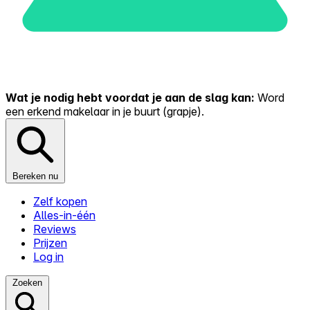
Wat je nodig hebt voordat je aan de slag kan:
Word
een erkend makelaar in je buurt (grapje).
Bereken nu
Zelf kopen
Alles-in-één
Reviews
Prijzen
Log in
Zoeken