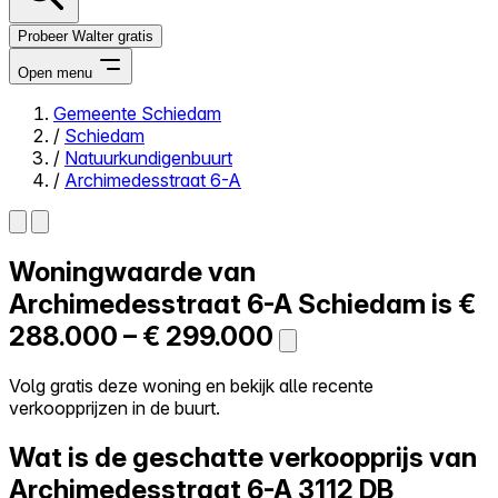
Probeer Walter gratis
Open menu
Gemeente Schiedam
/
Schiedam
Close menu
/
Natuurkundigenbuurt
/
Archimedesstraat 6-A
Woningwaarde van
Zelf kopen
Alles-in-één
Archimedesstraat 6-A
Schiedam is
€
Reviews
288.000 – € 299.000
Prijzen
Log in
Volg gratis deze woning en bekijk alle recente
Probeer Walter gratis
verkoopprijzen in de buurt.
Wat is de geschatte verkoopprijs van
Archimedesstraat 6-A
3112 DB