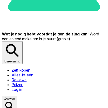
Wat je nodig hebt voordat je aan de slag kan:
Word
een erkend makelaar in je buurt (grapje).
Bereken nu
Zelf kopen
Alles-in-één
Reviews
Prijzen
Log in
Zoeken