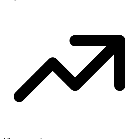
concurrentie en overweeg boven vraagprijs
te bieden. Koud? Meer ruimte om te
onderhandelen. Gebaseerd op 12
transacties in de afgelopen 12 maanden in
deze buurt.