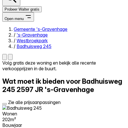
Probeer Walter gratis
Open menu
Gemeente 's-Gravenhage
/
's-Gravenhage
Close menu
/
Westbroekpark
/
Badhuisweg 245
Volg gratis deze woning en bekijk alle recente
verkoopprijzen in de buurt.
Zelf kopen
Alles-in-één
Wat moet ik bieden voor Badhuisweg
Reviews
Prijzen
245
2597 JR 's-Gravenhage
Log in
Zie alle prijsaanpassingen
Probeer Walter gratis
Wonen
202m²
Bouwjaar