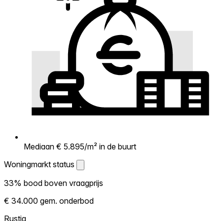
Mediaan € 5.895/m² in de buurt
Woningmarkt status
Woningmarkt status
33% bood boven vraagprijs
Laat zien hoe competitief de markt hier is.
€ 34.000 gem. onderbod
Hoe meer woningen boven vraagprijs
verkopen, hoe heter. Heet? Verwacht
Rustig