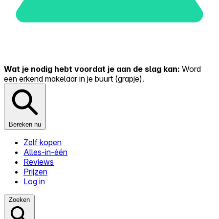
Wat je nodig hebt voordat je aan de slag kan:
Word
een erkend makelaar in je buurt (grapje).
Bereken nu
Zelf kopen
Alles-in-één
Reviews
Prijzen
Log in
Zoeken