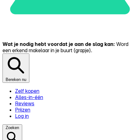
Wat je nodig hebt voordat je aan de slag kan:
Word
een erkend makelaar in je buurt (grapje).
Bereken nu
Zelf kopen
Alles-in-één
Reviews
Prijzen
Log in
Zoeken