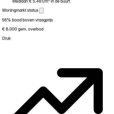
Mediaan € 5.481/m² in de buurt
Woningmarkt status
Woningmarkt status
58% bood boven vraagprijs
Laat zien hoe competitief de markt hier is.
€ 8.000 gem. overbod
Hoe meer woningen boven vraagprijs
verkopen, hoe heter. Heet? Verwacht
Druk
concurrentie en overweeg boven vraagprijs
te bieden. Koud? Meer ruimte om te
onderhandelen. Gebaseerd op 26
transacties in de afgelopen 12 maanden in
deze buurt.