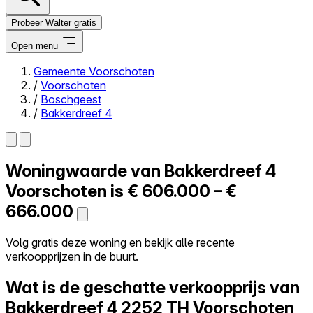
Probeer Walter gratis
Open menu
Gemeente Voorschoten
/
Voorschoten
Close menu
/
Boschgeest
/
Bakkerdreef 4
Woningwaarde van
Bakkerdreef 4
Zelf kopen
Alles-in-één
Voorschoten is
€ 606.000 – €
Reviews
666.000
Prijzen
Log in
Volg gratis deze woning en bekijk alle recente
Probeer Walter gratis
verkoopprijzen in de buurt.
Wat is de geschatte verkoopprijs van
Bakkerdreef 4
2252 TH Voorschoten