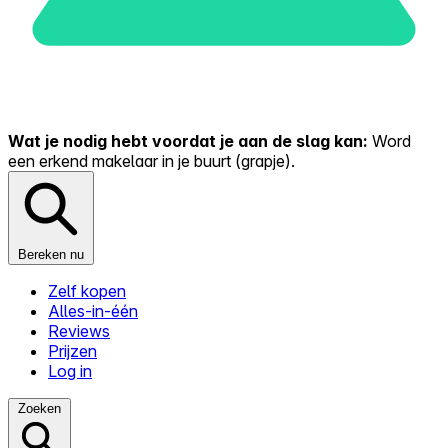
Wat je nodig hebt voordat je aan de slag kan:
Word
een erkend makelaar in je buurt (grapje).
Bereken nu
Zelf kopen
Alles-in-één
Reviews
Prijzen
Log in
Zoeken