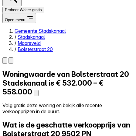
Probeer Walter gratis
Open menu
Gemeente Stadskanaal
/
Stadskanaal
Close menu
/
Maarsveld
/
Bolsterstraat 20
Woningwaarde van
Bolsterstraat 20
Zelf kopen
Alles-in-één
Stadskanaal is
€ 532.000 – €
Reviews
558.000
Prijzen
Log in
Volg gratis deze woning en bekijk alle recente
Probeer Walter gratis
verkoopprijzen in de buurt.
Wat is de geschatte verkoopprijs van
Bolsterstraat 20
9502 PN