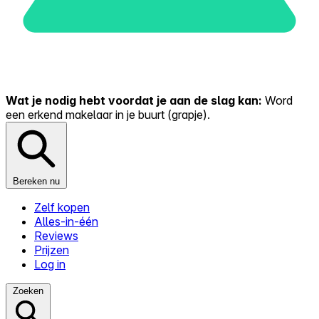
Wat je nodig hebt voordat je aan de slag kan:
Word
een erkend makelaar in je buurt (grapje).
Bereken nu
Zelf kopen
Alles-in-één
Reviews
Prijzen
Log in
Zoeken