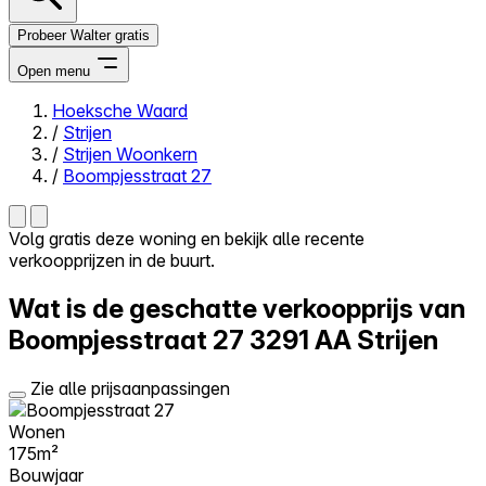
Probeer Walter gratis
Open menu
Hoeksche Waard
/
Strijen
Close menu
/
Strijen Woonkern
/
Boompjesstraat 27
Volg gratis deze woning en bekijk alle recente
verkoopprijzen in de buurt.
Zelf kopen
Alles-in-één
Wat is de geschatte verkoopprijs van
Reviews
Prijzen
Boompjesstraat 27
3291 AA Strijen
Log in
Zie alle prijsaanpassingen
Probeer Walter gratis
Wonen
175m²
Bouwjaar