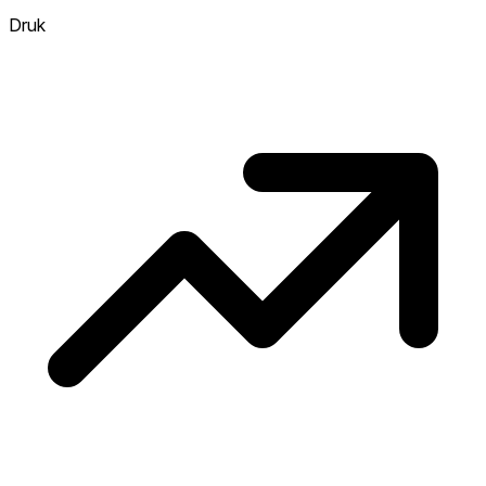
verkopen, hoe heter. Heet? Verwacht
Druk
concurrentie en overweeg boven vraagprijs
te bieden. Koud? Meer ruimte om te
onderhandelen. Gebaseerd op 65
transacties in de afgelopen 12 maanden in
deze buurt.