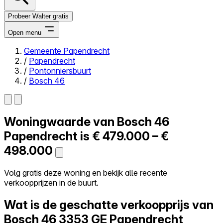
Probeer Walter gratis
Open menu
Gemeente Papendrecht
/
Papendrecht
Close menu
/
Pontonniersbuurt
/
Bosch 46
Woningwaarde van
Bosch 46
Zelf kopen
Alles-in-één
Papendrecht is
€ 479.000 – €
Reviews
498.000
Prijzen
Log in
Volg gratis deze woning en bekijk alle recente
Probeer Walter gratis
verkoopprijzen in de buurt.
Wat is de geschatte verkoopprijs van
Bosch 46
3353 GE Papendrecht