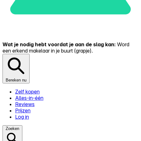
Wat je nodig hebt voordat je aan de slag kan:
Word
een erkend makelaar in je buurt (grapje).
Bereken nu
Zelf kopen
Alles-in-één
Reviews
Prijzen
Log in
Zoeken