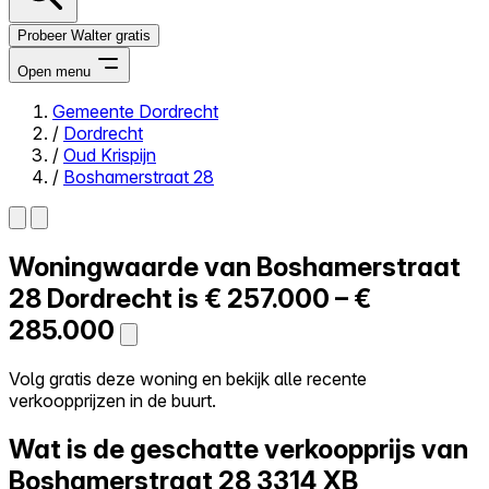
Probeer Walter gratis
Open menu
Gemeente Dordrecht
/
Dordrecht
Close menu
/
Oud Krispijn
/
Boshamerstraat 28
Woningwaarde van
Boshamerstraat
Zelf kopen
Alles-in-één
28
Dordrecht is
€ 257.000 – €
Reviews
285.000
Prijzen
Log in
Volg gratis deze woning en bekijk alle recente
Probeer Walter gratis
verkoopprijzen in de buurt.
Wat is de geschatte verkoopprijs van
Boshamerstraat 28
3314 XB