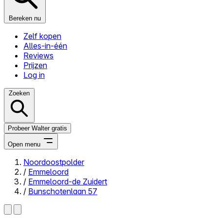
Bereken nu
Zelf kopen
Alles-in-één
Reviews
Prijzen
Log in
Zoeken
Probeer Walter gratis
Open menu
Noordoostpolder
/
Emmeloord
Close menu
/
Emmeloord-de Zuidert
/
Bunschotenlaan 57