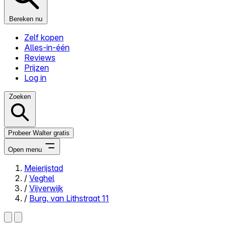
Bereken nu
Zelf kopen
Alles-in-één
Reviews
Prijzen
Log in
Zoeken
Probeer Walter gratis
Open menu
Meierijstad
/
Veghel
Close menu
/
Vijverwijk
/
Burg. van Lithstraat 11