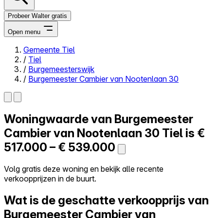
Probeer Walter gratis
Open menu
Gemeente Tiel
/
Tiel
Close menu
/
Burgemeesterswijk
/
Burgemeester Cambier van Nootenlaan 30
Woningwaarde van
Burgemeester
Zelf kopen
Alles-in-één
Cambier van Nootenlaan 30
Tiel is
€
Reviews
517.000 – € 539.000
Prijzen
Log in
Volg gratis deze woning en bekijk alle recente
Probeer Walter gratis
verkoopprijzen in de buurt.
Wat is de geschatte verkoopprijs van
Burgemeester Cambier van