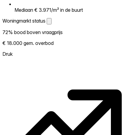
Mediaan € 3.971/m² in de buurt
Woningmarkt status
Woningmarkt status
72% bood boven vraagprijs
Laat zien hoe competitief de markt hier is.
€ 18.000 gem. overbod
Hoe meer woningen boven vraagprijs
verkopen, hoe heter. Heet? Verwacht
Druk
concurrentie en overweeg boven vraagprijs
te bieden. Koud? Meer ruimte om te
onderhandelen. Gebaseerd op 18
transacties in de afgelopen 12 maanden in
deze buurt.