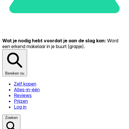
Wat je nodig hebt voordat je aan de slag kan:
Word
een erkend makelaar in je buurt (grapje).
Bereken nu
Zelf kopen
Alles-in-één
Reviews
Prijzen
Log in
Zoeken