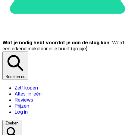
Wat je nodig hebt voordat je aan de slag kan:
Word
een erkend makelaar in je buurt (grapje).
Bereken nu
Zelf kopen
Alles-in-één
Reviews
Prijzen
Log in
Zoeken