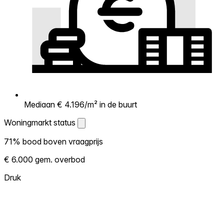
Mediaan € 4.196/m² in de buurt
Woningmarkt status
Woningmarkt status
71% bood boven vraagprijs
Laat zien hoe competitief de markt hier is.
€ 6.000 gem. overbod
Hoe meer woningen boven vraagprijs
verkopen, hoe heter. Heet? Verwacht
Druk
concurrentie en overweeg boven vraagprijs
te bieden. Koud? Meer ruimte om te
onderhandelen. Gebaseerd op 70
transacties in de afgelopen 12 maanden in
deze buurt.