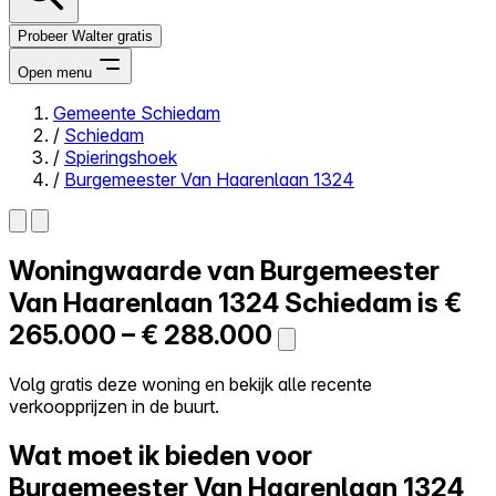
Probeer Walter gratis
Open menu
Gemeente Schiedam
/
Schiedam
Close menu
/
Spieringshoek
/
Burgemeester Van Haarenlaan 1324
Woningwaarde van
Burgemeester
Zelf kopen
Alles-in-één
Van Haarenlaan 1324
Schiedam is
€
Reviews
265.000 – € 288.000
Prijzen
Log in
Volg gratis deze woning en bekijk alle recente
Probeer Walter gratis
verkoopprijzen in de buurt.
Wat moet ik bieden voor
Burgemeester Van Haarenlaan 1324