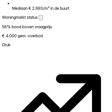
Mediaan € 2.993/m² in de buurt
Woningmarkt status
Woningmarkt status
58% bood boven vraagprijs
Laat zien hoe competitief de markt hier is.
€ 4.000 gem. overbod
Hoe meer woningen boven vraagprijs
verkopen, hoe heter. Heet? Verwacht
Druk
concurrentie en overweeg boven vraagprijs
te bieden. Koud? Meer ruimte om te
onderhandelen. Gebaseerd op 24
transacties in de afgelopen 12 maanden in
deze buurt.