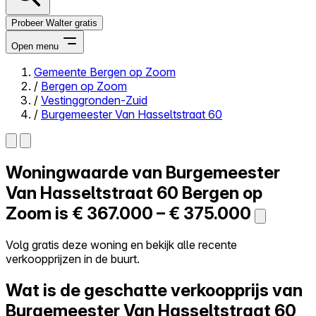
Probeer Walter gratis
Open menu
Gemeente Bergen op Zoom
/
Bergen op Zoom
Close menu
/
Vestinggronden-Zuid
/
Burgemeester Van Hasseltstraat 60
Woningwaarde van
Burgemeester
Zelf kopen
Alles-in-één
Van Hasseltstraat 60
Bergen op
Reviews
Zoom is
€ 367.000 – € 375.000
Prijzen
Log in
Volg gratis deze woning en bekijk alle recente
Probeer Walter gratis
verkoopprijzen in de buurt.
Wat is de geschatte verkoopprijs van
Burgemeester Van Hasseltstraat 60