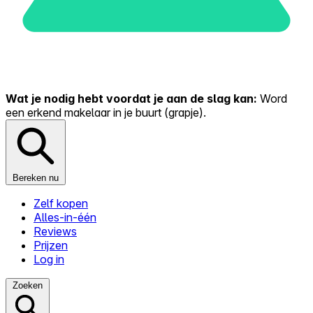
Wat je nodig hebt voordat je aan de slag kan:
Word
een erkend makelaar in je buurt (grapje).
Bereken nu
Zelf kopen
Alles-in-één
Reviews
Prijzen
Log in
Zoeken