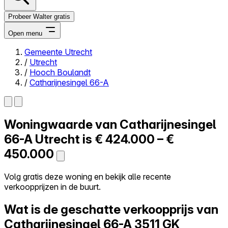
Probeer Walter gratis
Open menu
Gemeente Utrecht
/
Utrecht
Close menu
/
Hooch Boulandt
/
Catharijnesingel 66-A
Woningwaarde van
Catharijnesingel
Zelf kopen
Alles-in-één
66-A
Utrecht is
€ 424.000 – €
Reviews
450.000
Prijzen
Log in
Volg gratis deze woning en bekijk alle recente
Probeer Walter gratis
verkoopprijzen in de buurt.
Wat is de geschatte verkoopprijs van
Catharijnesingel 66-A
3511 GK