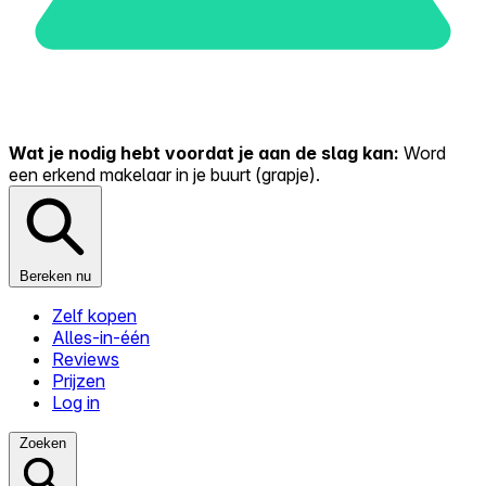
Wat je nodig hebt voordat je aan de slag kan:
Word
een erkend makelaar in je buurt (grapje).
Bereken nu
Zelf kopen
Alles-in-één
Reviews
Prijzen
Log in
Zoeken