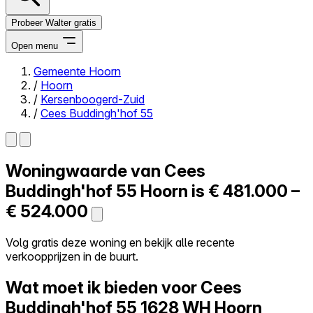
Probeer Walter gratis
Open menu
Gemeente Hoorn
/
Hoorn
Close menu
/
Kersenboogerd-Zuid
/
Cees Buddingh'hof 55
Woningwaarde van
Cees
Zelf kopen
Alles-in-één
Buddingh'hof 55
Hoorn is
€ 481.000 –
Reviews
€ 524.000
Prijzen
Log in
Volg gratis deze woning en bekijk alle recente
Probeer Walter gratis
verkoopprijzen in de buurt.
Wat moet ik bieden voor Cees
Buddingh'hof 55
1628 WH Hoorn