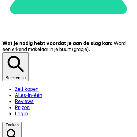
Wat je nodig hebt voordat je aan de slag kan:
Word
een erkend makelaar in je buurt (grapje).
Bereken nu
Zelf kopen
Alles-in-één
Reviews
Prijzen
Log in
Zoeken