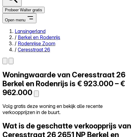
Probeer Walter gratis
Open menu
Lansingerland
/
Berkel en Rodenrijs
Close menu
/
Rodenrijse Zoom
/
Ceresstraat 26
Woningwaarde van
Ceresstraat 26
Zelf kopen
Alles-in-één
Berkel en Rodenrijs is
€ 923.000 – €
Reviews
962.000
Prijzen
Log in
Volg gratis deze woning en bekijk alle recente
Probeer Walter gratis
verkoopprijzen in de buurt.
Wat is de geschatte verkoopprijs van
Ceresstraat 26
2651 NP Berkel en