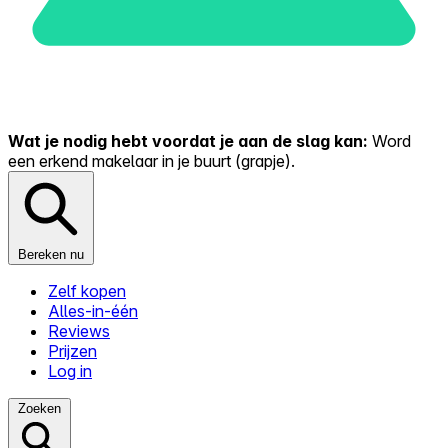
Wat je nodig hebt voordat je aan de slag kan:
Word
een erkend makelaar in je buurt (grapje).
Bereken nu
Zelf kopen
Alles-in-één
Reviews
Prijzen
Log in
Zoeken