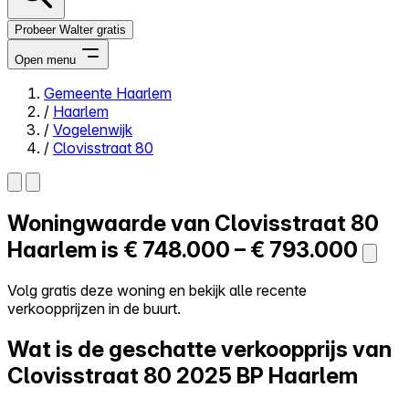
Probeer Walter gratis
Open menu
Gemeente Haarlem
/
Haarlem
Close menu
/
Vogelenwijk
/
Clovisstraat 80
Woningwaarde van
Clovisstraat 80
Zelf kopen
Alles-in-één
Haarlem is
€ 748.000 – € 793.000
Reviews
Prijzen
Volg gratis deze woning en bekijk alle recente
verkoopprijzen in de buurt.
Log in
Probeer Walter gratis
Wat is de geschatte verkoopprijs van
Clovisstraat 80
2025 BP Haarlem