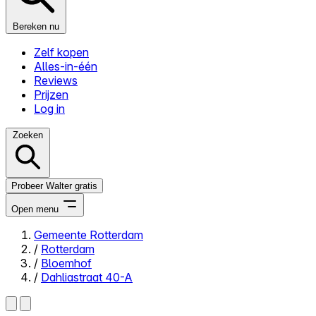
Bereken nu
Zelf kopen
Alles-in-één
Reviews
Prijzen
Log in
Zoeken
Probeer Walter gratis
Open menu
Gemeente Rotterdam
/
Rotterdam
Close menu
/
Bloemhof
/
Dahliastraat 40-A