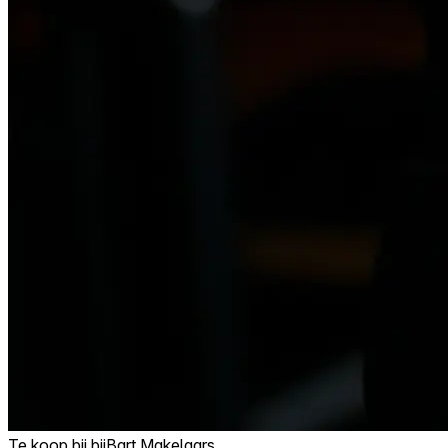
Te koop bij
bijBart Makelaars