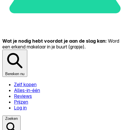
Wat je nodig hebt voordat je aan de slag kan:
Word
een erkend makelaar in je buurt (grapje).
Bereken nu
Zelf kopen
Alles-in-één
Reviews
Prijzen
Log in
Zoeken