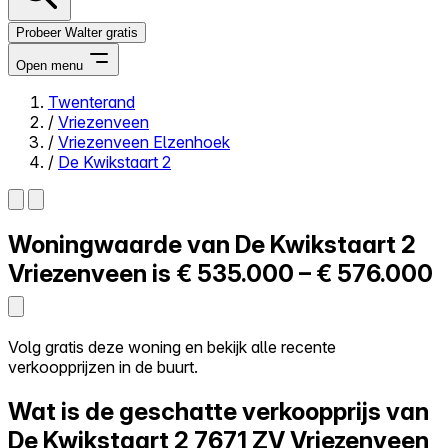
Probeer Walter gratis
Open menu
Twenterand
/
Vriezenveen
Close menu
/
Vriezenveen Elzenhoek
/
De Kwikstaart 2
Woningwaarde van
De Kwikstaart 2
Zelf kopen
Alles-in-één
Vriezenveen is
€ 535.000 – € 576.000
Reviews
Prijzen
Log in
Volg gratis deze woning en bekijk alle recente
Probeer Walter gratis
verkoopprijzen in de buurt.
Wat is de geschatte verkoopprijs van
De Kwikstaart 2
7671 ZV Vriezenveen