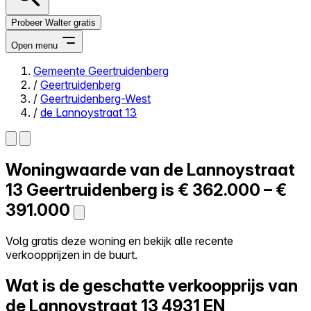
Probeer Walter gratis
Open menu
Gemeente Geertruidenberg
/
Geertruidenberg
Close menu
/
Geertruidenberg-West
/
de Lannoystraat 13
Woningwaarde van
de Lannoystraat
Zelf kopen
Alles-in-één
13
Geertruidenberg is
€ 362.000 – €
Reviews
391.000
Prijzen
Log in
Volg gratis deze woning en bekijk alle recente
Probeer Walter gratis
verkoopprijzen in de buurt.
Wat is de geschatte verkoopprijs van
de Lannoystraat 13
4931 EN