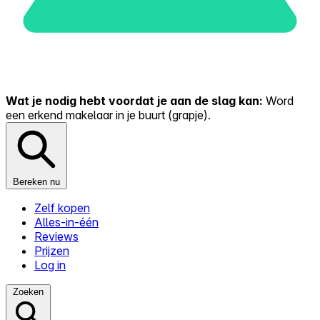
Wat je nodig hebt voordat je aan de slag kan:
Word
een erkend makelaar in je buurt (grapje).
Bereken nu
Zelf kopen
Alles-in-één
Reviews
Prijzen
Log in
Zoeken