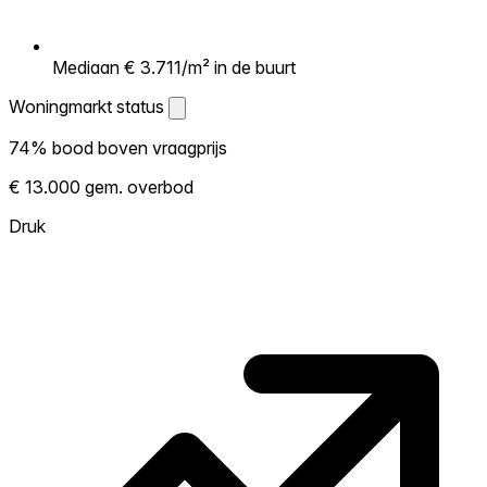
Mediaan € 3.711/m² in de buurt
Woningmarkt status
Woningmarkt status
74% bood boven vraagprijs
Laat zien hoe competitief de markt hier is.
€ 13.000 gem. overbod
Hoe meer woningen boven vraagprijs
verkopen, hoe heter. Heet? Verwacht
Druk
concurrentie en overweeg boven vraagprijs
te bieden. Koud? Meer ruimte om te
onderhandelen. Gebaseerd op 34
transacties in de afgelopen 12 maanden in
deze buurt.