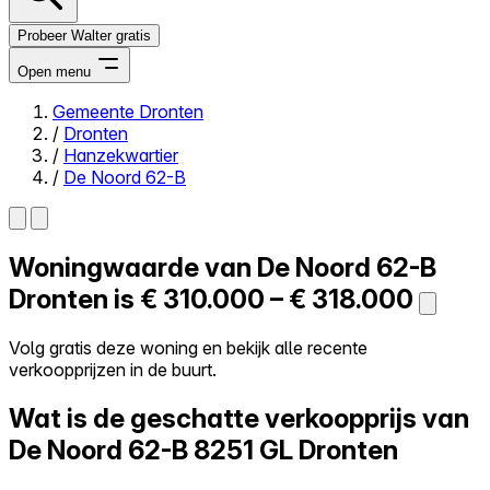
Probeer Walter gratis
Open menu
Gemeente Dronten
/
Dronten
Close menu
/
Hanzekwartier
/
De Noord 62-B
Woningwaarde van
De Noord 62-B
Zelf kopen
Alles-in-één
Dronten is
€ 310.000 – € 318.000
Reviews
Prijzen
Volg gratis deze woning en bekijk alle recente
verkoopprijzen in de buurt.
Log in
Probeer Walter gratis
Wat is de geschatte verkoopprijs van
De Noord 62-B
8251 GL Dronten