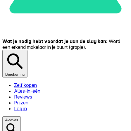
Wat je nodig hebt voordat je aan de slag kan:
Word
een erkend makelaar in je buurt (grapje).
Bereken nu
Zelf kopen
Alles-in-één
Reviews
Prijzen
Log in
Zoeken