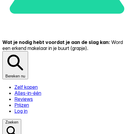
Wat je nodig hebt voordat je aan de slag kan:
Word
een erkend makelaar in je buurt (grapje).
Bereken nu
Zelf kopen
Alles-in-één
Reviews
Prijzen
Log in
Zoeken