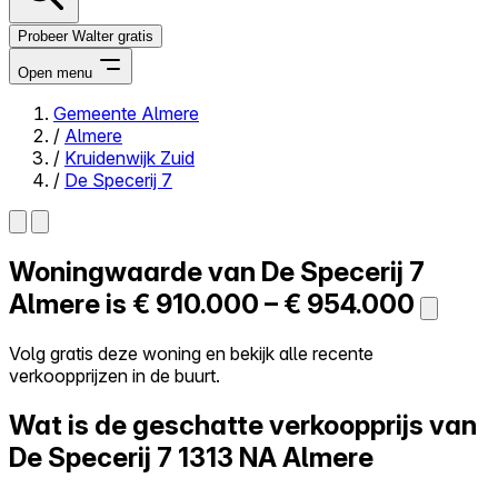
Probeer Walter gratis
Open menu
Gemeente Almere
/
Almere
Close menu
/
Kruidenwijk Zuid
/
De Specerij 7
Woningwaarde van
De Specerij 7
Zelf kopen
Alles-in-één
Almere is
€ 910.000 – € 954.000
Reviews
Prijzen
Volg gratis deze woning en bekijk alle recente
verkoopprijzen in de buurt.
Log in
Probeer Walter gratis
Wat is de geschatte verkoopprijs van
De Specerij 7
1313 NA Almere