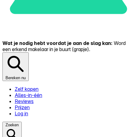
Wat je nodig hebt voordat je aan de slag kan:
Word
een erkend makelaar in je buurt (grapje).
Bereken nu
Zelf kopen
Alles-in-één
Reviews
Prijzen
Log in
Zoeken