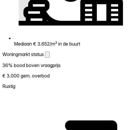
Mediaan € 3.652/m² in de buurt
Woningmarkt status
Woningmarkt status
36% bood boven vraagprijs
Laat zien hoe competitief de markt hier is.
€ 3.000 gem. overbod
Hoe meer woningen boven vraagprijs
verkopen, hoe heter. Heet? Verwacht
Rustig
concurrentie en overweeg boven vraagprijs
te bieden. Koud? Meer ruimte om te
onderhandelen. Gebaseerd op 11 transacties
in de afgelopen 12 maanden in deze buurt.