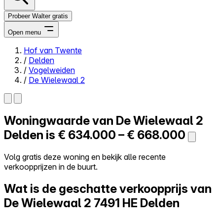
Probeer Walter gratis
Open menu
Hof van Twente
/
Delden
Close menu
/
Vogelweiden
/
De Wielewaal 2
Woningwaarde van
De Wielewaal 2
Zelf kopen
Alles-in-één
Delden is
€ 634.000 – € 668.000
Reviews
Prijzen
Volg gratis deze woning en bekijk alle recente
verkoopprijzen in de buurt.
Log in
Probeer Walter gratis
Wat is de geschatte verkoopprijs van
De Wielewaal 2
7491 HE Delden