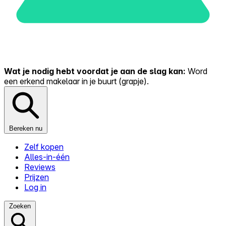
Wat je nodig hebt voordat je aan de slag kan:
Word
een erkend makelaar in je buurt (grapje).
Bereken nu
Zelf kopen
Alles-in-één
Reviews
Prijzen
Log in
Zoeken