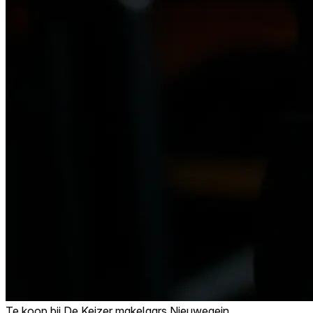
Te koop bij
De Keizer makelaars Nieuwegein