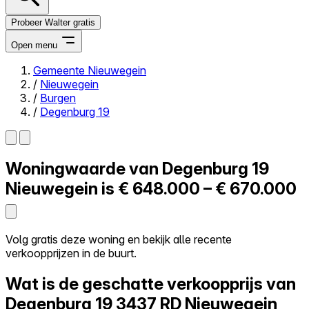
Probeer Walter gratis
Open menu
Gemeente Nieuwegein
/
Nieuwegein
Close menu
/
Burgen
/
Degenburg 19
Woningwaarde van
Degenburg 19
Zelf kopen
Alles-in-één
Nieuwegein is
€ 648.000 – € 670.000
Reviews
Prijzen
Log in
Volg gratis deze woning en bekijk alle recente
Probeer Walter gratis
verkoopprijzen in de buurt.
Wat is de geschatte verkoopprijs van
Degenburg 19
3437 RD Nieuwegein