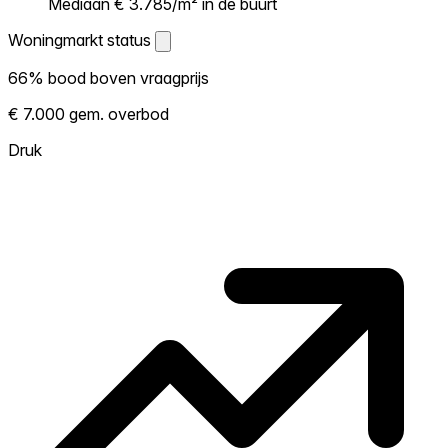
Mediaan € 3.785/m² in de buurt
Woningmarkt status
Woningmarkt status
66% bood boven vraagprijs
Laat zien hoe competitief de markt hier is.
€ 7.000 gem. overbod
Hoe meer woningen boven vraagprijs
verkopen, hoe heter. Heet? Verwacht
Druk
concurrentie en overweeg boven vraagprijs
te bieden. Koud? Meer ruimte om te
onderhandelen. Gebaseerd op 32
transacties in de afgelopen 12 maanden in
deze buurt.