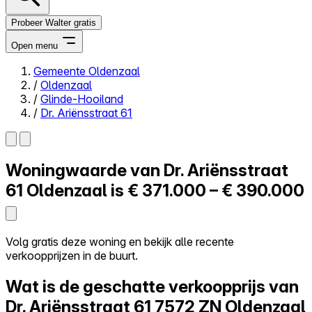
Probeer Walter gratis
Open menu
Gemeente Oldenzaal
/
Oldenzaal
Close menu
/
Glinde-Hooiland
/
Dr. Ariënsstraat 61
Woningwaarde van
Dr. Ariënsstraat
Zelf kopen
Alles-in-één
61
Oldenzaal is
€ 371.000 – € 390.000
Reviews
Prijzen
Log in
Volg gratis deze woning en bekijk alle recente
Probeer Walter gratis
verkoopprijzen in de buurt.
Wat is de geschatte verkoopprijs van
Dr. Ariënsstraat 61
7572 ZN Oldenzaal