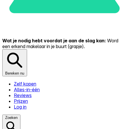
Wat je nodig hebt voordat je aan de slag kan:
Word
een erkend makelaar in je buurt (grapje).
Bereken nu
Zelf kopen
Alles-in-één
Reviews
Prijzen
Log in
Zoeken