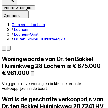
Probeer Walter gratis
Open menu
Gemeente Lochem
/
Lochem
Close menu
/
Lochem-Oost
/
Dr. ten Bokkel Huininkweg 28
Woningwaarde van
Dr. ten Bokkel
Zelf kopen
Alles-in-één
Huininkweg 28
Lochem is
€ 875.000 –
Reviews
€ 981.000
Prijzen
Log in
Volg gratis deze woning en bekijk alle recente
Probeer Walter gratis
verkoopprijzen in de buurt.
Wat is de geschatte verkoopprijs van
Dr. ten Bokkel Huininkweg 28
7241 HV