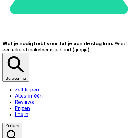
Wat je nodig hebt voordat je aan de slag kan:
Word
een erkend makelaar in je buurt (grapje).
Bereken nu
Zelf kopen
Alles-in-één
Reviews
Prijzen
Log in
Zoeken