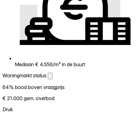
Mediaan € 4.556/m² in de buurt
Woningmarkt status
Woningmarkt status
64% bood boven vraagprijs
Laat zien hoe competitief de markt hier is.
€ 21.000 gem. overbod
Hoe meer woningen boven vraagprijs
verkopen, hoe heter. Heet? Verwacht
Druk
concurrentie en overweeg boven vraagprijs
te bieden. Koud? Meer ruimte om te
onderhandelen. Gebaseerd op 36
transacties in de afgelopen 12 maanden in
deze buurt.