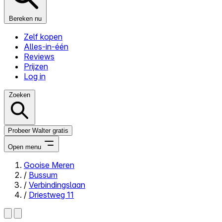
Bereken nu
Zelf kopen
Alles-in-één
Reviews
Prijzen
Log in
Zoeken
Probeer Walter gratis
Open menu
Gooise Meren
/
Bussum
Close menu
/
Verbindingslaan
/
Driestweg 11